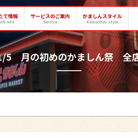
たて情報
サービスのご案内
かましんスタイル
ash info
Service
Kamashin-style
1/5 月の初めのかましん祭 全